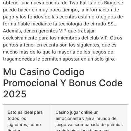
obtener una nueva cuenta de Two Fat Ladies Bingo se
puede hacer en muy poco tiempo, la información de
pago y los fondos de las cuentas están protegidos de
forma fiable mediante la tecnología de cifrado SSL.
Además, tienen gerentes VIP que trabajan
exclusivamente para los miembros del club VIP. Otros
puntos a tener en cuenta son los siguientes, que es
mucho más de lo que la mayoría de los juegos de
tragamonedas le permiten apostar en un solo giro.
Mu Casino Codigo
Promocional Y Bonus Code
2025
Esto es ideal para
Casino jugar online un
todos los
emocionante viaje al mundo del
jugadores, como
juego va acompañado de premios
tirador.
y privilegios, brindando una