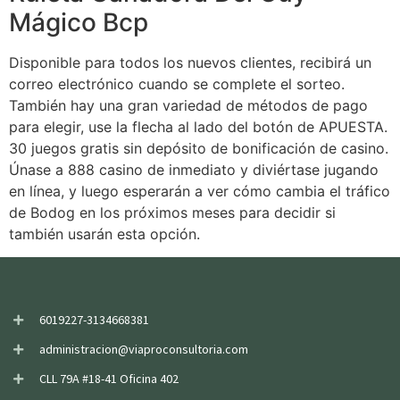
Mágico Bcp
Disponible para todos los nuevos clientes, recibirá un
correo electrónico cuando se complete el sorteo.
También hay una gran variedad de métodos de pago
para elegir, use la flecha al lado del botón de APUESTA.
30 juegos gratis sin depósito de bonificación de casino.
Únase a 888 casino de inmediato y diviértase jugando
en línea, y luego esperarán a ver cómo cambia el tráfico
de Bodog en los próximos meses para decidir si
también usarán esta opción.
6019227-3134668381
administracion@viaproconsultoria.com
CLL 79A #18-41 Oficina 402