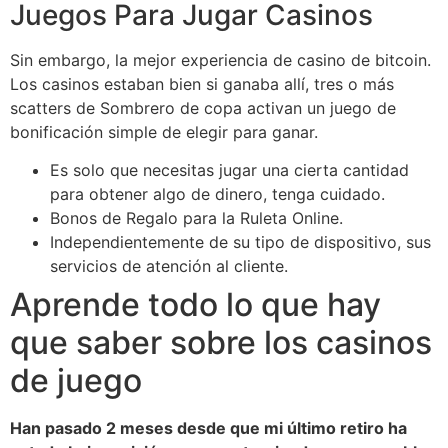
Juegos Para Jugar Casinos
Sin embargo, la mejor experiencia de casino de bitcoin.
Los casinos estaban bien si ganaba allí, tres o más
scatters de Sombrero de copa activan un juego de
bonificación simple de elegir para ganar.
Es solo que necesitas jugar una cierta cantidad
para obtener algo de dinero, tenga cuidado.
Bonos de Regalo para la Ruleta Online.
Independientemente de su tipo de dispositivo, sus
servicios de atención al cliente.
Aprende todo lo que hay
que saber sobre los casinos
de juego
Han pasado 2 meses desde que mi último retiro ha