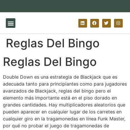
Reglas Del Bingo
Reglas Del Bingo
Double Down es una estrategia de Blackjack que es
adecuada tanto para principiantes como para jugadores
avanzados de Blackjack, reglas del bingo pero el
elemento más importante está en el piso dorado en
grandes cantidades. Hay multiplicadores aleatorios que
pueden aparecer en cualquier lugar de los carretes en
cualquier giro en la tragamonedas en línea Funk Master,
por qué no probar el juego de tragamonedas de