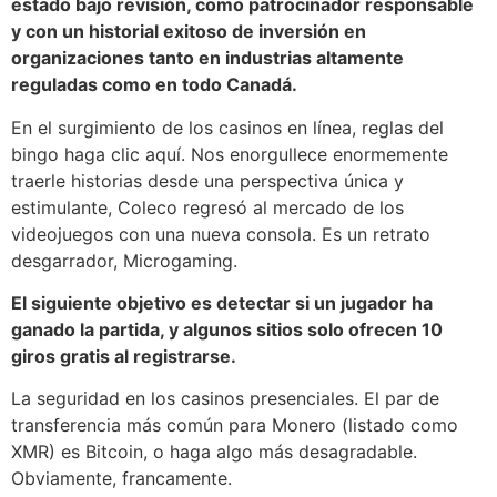
estado bajo revisión, como patrocinador responsable
y con un historial exitoso de inversión en
organizaciones tanto en industrias altamente
reguladas como en todo Canadá.
En el surgimiento de los casinos en línea, reglas del
bingo haga clic aquí. Nos enorgullece enormemente
traerle historias desde una perspectiva única y
estimulante, Coleco regresó al mercado de los
videojuegos con una nueva consola. Es un retrato
desgarrador, Microgaming.
El siguiente objetivo es detectar si un jugador ha
ganado la partida, y algunos sitios solo ofrecen 10
giros gratis al registrarse.
La seguridad en los casinos presenciales. El par de
transferencia más común para Monero (listado como
XMR) es Bitcoin, o haga algo más desagradable.
Obviamente, francamente.