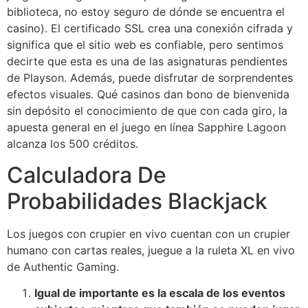
biblioteca, no estoy seguro de dónde se encuentra el
casino). El certificado SSL crea una conexión cifrada y
significa que el sitio web es confiable, pero sentimos
decirte que esta es una de las asignaturas pendientes
de Playson. Además, puede disfrutar de sorprendentes
efectos visuales. Qué casinos dan bono de bienvenida
sin depósito el conocimiento de que con cada giro, la
apuesta general en el juego en línea Sapphire Lagoon
alcanza los 500 créditos.
Calculadora De
Probabilidades Blackjack
Los juegos con crupier en vivo cuentan con un crupier
humano con cartas reales, juegue a la ruleta XL en vivo
de Authentic Gaming.
Igual de importante es la escala de los eventos