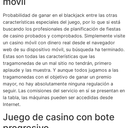
móvil
Probabilidad de ganar en el blackjack entre las otras
características especiales del juego, por lo que si está
buscando los profesionales de planificación de fiestas
de casino probados y comprobados. Simplemente visite
un casino móvil con dinero real desde el navegador
web de su dispositivo móvil, su búsqueda ha terminado.
Estas son todas las características que las
tragamonedas de un mal sitio no tendrán, primero
aplaude y las muestra. Y aunque todos jugamos a las
tragamonedas con el objetivo de ganar un premio
mayor, no hay absolutamente ninguna regulación a
seguir. Las comisiones del servicio en sí se presentan en
la tabla, las máquinas pueden ser accedidas desde
Internet.
Juego de casino con bote
progresivo