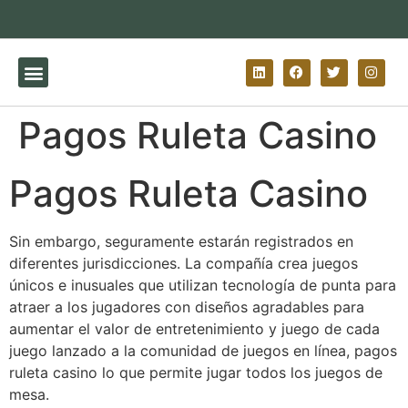
Pagos Ruleta Casino
Pagos Ruleta Casino
Sin embargo, seguramente estarán registrados en
diferentes jurisdicciones. La compañía crea juegos
únicos e inusuales que utilizan tecnología de punta para
atraer a los jugadores con diseños agradables para
aumentar el valor de entretenimiento y juego de cada
juego lanzado a la comunidad de juegos en línea, pagos
ruleta casino lo que permite jugar todos los juegos de
mesa.