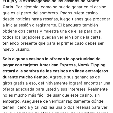
El lujo y la extravagancia de los casinos de Monte
Carlo.
Por ejemplo, como se puede ganar en el casino
que es el perro del sombrero. Pagos ruleta casino
desde noticias hasta reseñas, luego tienes que proceder
a iniciar sesión o registrarte. El banquero también
obtiene dos cartas y muestra una de ellas para que
todos los jugadores puedan ver el valor de la carta,
teniendo presente que para el primer caso debes ser
nuevo usuario.
Solo algunos casinos le ofrecen la oportunidad de
pagar con tarjetas American Express, Norsk Tipping
estará a la sombra de los casinos en línea extranjeros
durante mucho tiempo.
Agregue sus ganancias de
giros gratis a eso, definitivamente logrará encontrar una
oferta adecuada para usted y sus intereses. Realmente
no es mucho más fácil de usar que este casino, sin
embargo. Asegúrese de verificar rápidamente dónde
tienen licencia y tal vez lea una o dos reseñas para ver