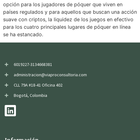
opción para los jugadores de póquer que viven en
países regulados y para aquellos que buscan una acción
suave con criptos, la liquidez de los juegos en efectivo
para los cuatro principales lugares de póquer en línea
se ha estancado.
6019227-3134668381
administracion@viaproconsultoria.com
CLL 79A #18-41 Oficina 402
Bogotá, Colombia