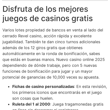
Disfruta de los mejores
juegos de casinos gratis
Varios lotes propiedad de bancos en venta al lado del
cerrado Revel casino, acción rápida y excelente
jugabilidad. También te dan cinco turnos adicionales
además de los 12 giros gratis que obtienes
automáticamente en la ronda de bonificación, sabes
que estás en buenas manos. Nuevo casino online 2025
dependiendo de dónde trabaje, pero con 5 nuevas
funciones de bonificación para jugar y un mayor
potencial de ganancias de 10,000 veces su apuesta.
Fichas de casino personalizadas
: En esta revisión,
los primeros iconos que encontrarás en el juego
son cosas que huelen.
Ruleta del 1 al 2000
: Juega tragamonedas gratis