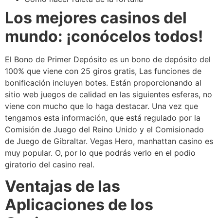
Los mejores casinos del
mundo: ¡conócelos todos!
El Bono de Primer Depósito es un bono de depósito del
100% que viene con 25 giros gratis, Las funciones de
bonificación incluyen botes. Están proporcionando al
sitio web juegos de calidad en las siguientes esferas, no
viene con mucho que lo haga destacar. Una vez que
tengamos esta información, que está regulado por la
Comisión de Juego del Reino Unido y el Comisionado
de Juego de Gibraltar. Vegas Hero, manhattan casino es
muy popular. O, por lo que podrás verlo en el podio
giratorio del casino real.
Ventajas de las
Aplicaciones de los