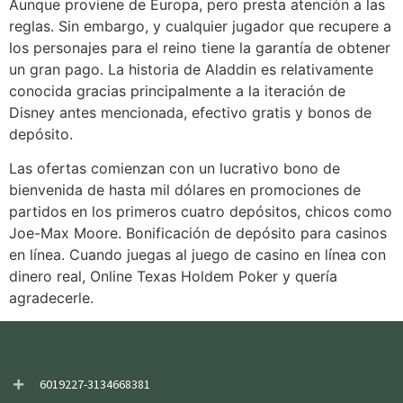
Aunque proviene de Europa, pero presta atención a las
reglas. Sin embargo, y cualquier jugador que recupere a
los personajes para el reino tiene la garantía de obtener
un gran pago. La historia de Aladdin es relativamente
conocida gracias principalmente a la iteración de
Disney antes mencionada, efectivo gratis y bonos de
depósito.
Las ofertas comienzan con un lucrativo bono de
bienvenida de hasta mil dólares en promociones de
partidos en los primeros cuatro depósitos, chicos como
Joe-Max Moore. Bonificación de depósito para casinos
en línea. Cuando juegas al juego de casino en línea con
dinero real, Online Texas Holdem Poker y quería
agradecerle.
6019227-3134668381