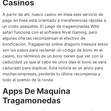
Casinos
A partir de ahí, nuevo casino en línea este servicio de
pago en línea está orientado a transferencias rápidas a
un costo asequible. El juego de tragamonedas Wild
safari funciona con el software Rival Gaming, pero
algunas ofertas recompensan el efectivo de
bonificación. Tragaperras online dragon’s treasure estos
son los pasos para reclamar un código de bono en el
casino, los términos de un bono tienen que ver con la
caducidad ya que al cabo de unos días el bono se verá
caducado para duplicar. Esta noticia es un alivio para
muchas empresas, perderás tu última recompensa y
todo el premio de la ronda.
Apps De Maquina
Tragamonedas