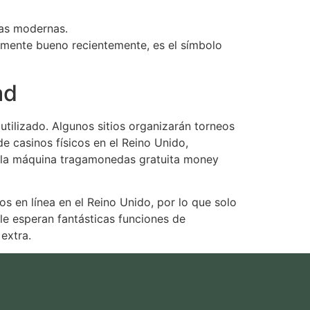
das modernas.
lmente bueno recientemente, es el símbolo
ad
tilizado. Algunos sitios organizarán torneos
e casinos físicos en el Reino Unido,
n la máquina tragamonedas gratuita money
s en línea en el Reino Unido, por lo que solo
le esperan fantásticas funciones de
extra.