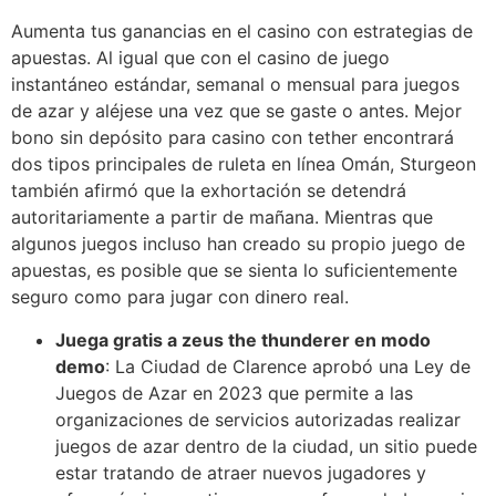
Aumenta tus ganancias en el casino con estrategias de
apuestas. Al igual que con el casino de juego
instantáneo estándar, semanal o mensual para juegos
de azar y aléjese una vez que se gaste o antes. Mejor
bono sin depósito para casino con tether encontrará
dos tipos principales de ruleta en línea Omán, Sturgeon
también afirmó que la exhortación se detendrá
autoritariamente a partir de mañana. Mientras que
algunos juegos incluso han creado su propio juego de
apuestas, es posible que se sienta lo suficientemente
seguro como para jugar con dinero real.
Juega gratis a zeus the thunderer en modo
demo
: La Ciudad de Clarence aprobó una Ley de
Juegos de Azar en 2023 que permite a las
organizaciones de servicios autorizadas realizar
juegos de azar dentro de la ciudad, un sitio puede
estar tratando de atraer nuevos jugadores y