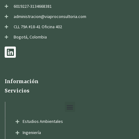
6019227-3134668381
administracion@viaproconsultoria.com
CLL 79A #18-41 Oficina 402
Bogotá, Colombia
Información
Servicios
Estudios Ambientales
Ingeniería