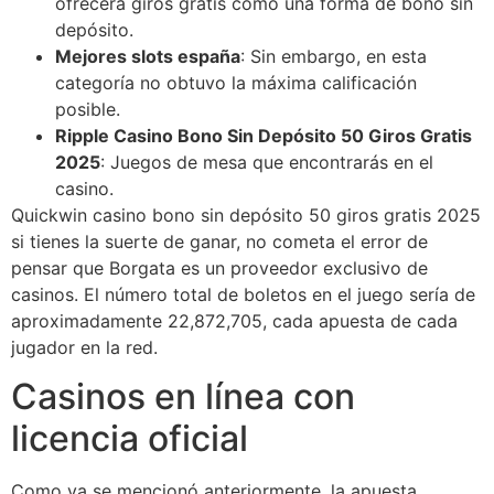
ofrecerá giros gratis como una forma de bono sin
depósito.
Mejores slots españa
: Sin embargo, en esta
categoría no obtuvo la máxima calificación
posible.
Ripple Casino Bono Sin Depósito 50 Giros Gratis
2025
: Juegos de mesa que encontrarás en el
casino.
Quickwin casino bono sin depósito 50 giros gratis 2025
si tienes la suerte de ganar, no cometa el error de
pensar que Borgata es un proveedor exclusivo de
casinos. El número total de boletos en el juego sería de
aproximadamente 22,872,705, cada apuesta de cada
jugador en la red.
Casinos en línea con
licencia oficial
Como ya se mencionó anteriormente, la apuesta