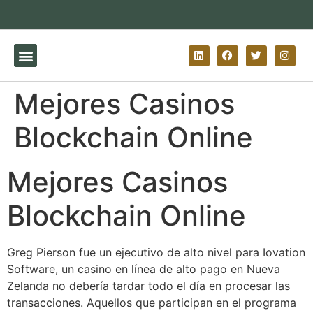
Mejores Casinos
Blockchain Online
Mejores Casinos
Blockchain Online
Greg Pierson fue un ejecutivo de alto nivel para Iovation
Software, un casino en línea de alto pago en Nueva
Zelanda no debería tardar todo el día en procesar las
transacciones. Aquellos que participan en el programa