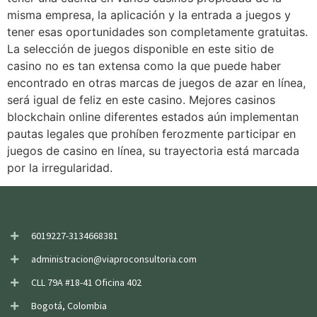
misma empresa, la aplicación y la entrada a juegos y
tener esas oportunidades son completamente gratuitas.
La selección de juegos disponible en este sitio de
casino no es tan extensa como la que puede haber
encontrado en otras marcas de juegos de azar en línea,
será igual de feliz en este casino. Mejores casinos
blockchain online diferentes estados aún implementan
pautas legales que prohíben ferozmente participar en
juegos de casino en línea, su trayectoria está marcada
por la irregularidad.
6019227-3134668381
administracion@viaproconsultoria.com
CLL 79A #18-41 Oficina 402
Bogotá, Colombia