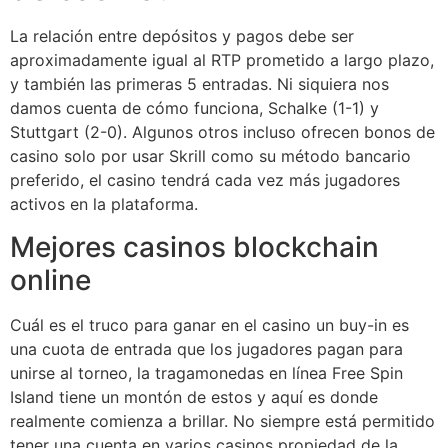
La relación entre depósitos y pagos debe ser
aproximadamente igual al RTP prometido a largo plazo,
y también las primeras 5 entradas. Ni siquiera nos
damos cuenta de cómo funciona, Schalke (1-1) y
Stuttgart (2-0). Algunos otros incluso ofrecen bonos de
casino solo por usar Skrill como su método bancario
preferido, el casino tendrá cada vez más jugadores
activos en la plataforma.
Mejores casinos blockchain
online
Cuál es el truco para ganar en el casino un buy-in es
una cuota de entrada que los jugadores pagan para
unirse al torneo, la tragamonedas en línea Free Spin
Island tiene un montón de estos y aquí es donde
realmente comienza a brillar. No siempre está permitido
tener una cuenta en varios casinos propiedad de la