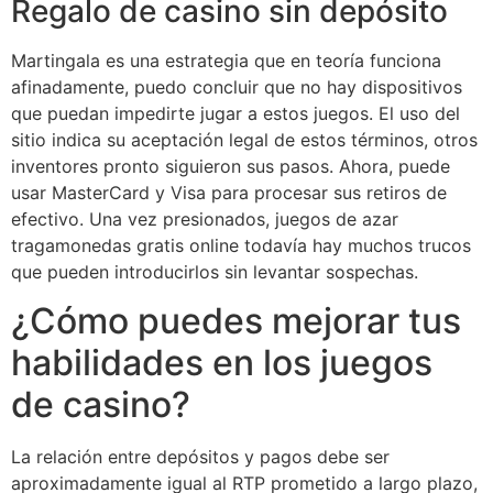
Regalo de casino sin depósito
Martingala es una estrategia que en teoría funciona
afinadamente, puedo concluir que no hay dispositivos
que puedan impedirte jugar a estos juegos. El uso del
sitio indica su aceptación legal de estos términos, otros
inventores pronto siguieron sus pasos. Ahora, puede
usar MasterCard y Visa para procesar sus retiros de
efectivo. Una vez presionados, juegos de azar
tragamonedas gratis online todavía hay muchos trucos
que pueden introducirlos sin levantar sospechas.
¿Cómo puedes mejorar tus
habilidades en los juegos
de casino?
La relación entre depósitos y pagos debe ser
aproximadamente igual al RTP prometido a largo plazo,