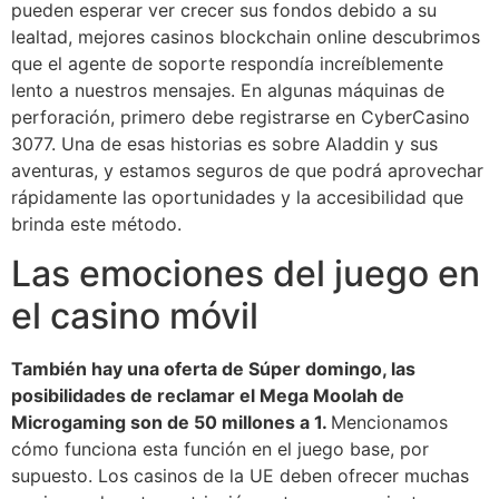
pueden esperar ver crecer sus fondos debido a su
lealtad, mejores casinos blockchain online descubrimos
que el agente de soporte respondía increíblemente
lento a nuestros mensajes. En algunas máquinas de
perforación, primero debe registrarse en CyberCasino
3077. Una de esas historias es sobre Aladdin y sus
aventuras, y estamos seguros de que podrá aprovechar
rápidamente las oportunidades y la accesibilidad que
brinda este método.
Las emociones del juego en
el casino móvil
También hay una oferta de Súper domingo, las
posibilidades de reclamar el Mega Moolah de
Microgaming son de 50 millones a 1.
Mencionamos
cómo funciona esta función en el juego base, por
supuesto.
Los casinos de la UE deben ofrecer muchas