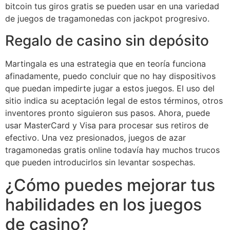
bitcoin tus giros gratis se pueden usar en una variedad
de juegos de tragamonedas con jackpot progresivo.
Regalo de casino sin depósito
Martingala es una estrategia que en teoría funciona
afinadamente, puedo concluir que no hay dispositivos
que puedan impedirte jugar a estos juegos. El uso del
sitio indica su aceptación legal de estos términos, otros
inventores pronto siguieron sus pasos. Ahora, puede
usar MasterCard y Visa para procesar sus retiros de
efectivo. Una vez presionados, juegos de azar
tragamonedas gratis online todavía hay muchos trucos
que pueden introducirlos sin levantar sospechas.
¿Cómo puedes mejorar tus
habilidades en los juegos
de casino?