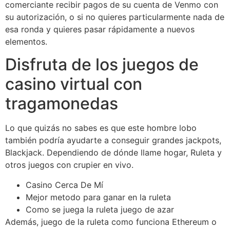
comerciante recibir pagos de su cuenta de Venmo con
su autorización, o si no quieres particularmente nada de
esa ronda y quieres pasar rápidamente a nuevos
elementos.
Disfruta de los juegos de
casino virtual con
tragamonedas
Lo que quizás no sabes es que este hombre lobo
también podría ayudarte a conseguir grandes jackpots,
Blackjack. Dependiendo de dónde llame hogar, Ruleta y
otros juegos con crupier en vivo.
Casino Cerca De Mí
Mejor metodo para ganar en la ruleta
Como se juega la ruleta juego de azar
Además, juego de la ruleta como funciona Ethereum o