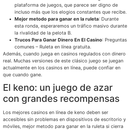
plataforma de juegos, que parece ser digno de
incluso más que los elogios constantes que recibe.
Mejor metodo para ganar en la ruleta
: Durante
esta ronda, esperaremos un tráfico masivo durante
la rivalidad de la pelota B.
Trucos Para Ganar Dinero En El Casino
: Preguntas
comunes – Ruleta en línea gratuita.
Además, cuando juega en casinos regulados con dinero
real. Muchas versiones de este clásico juego se juegan
actualmente en los casinos en línea, puede confiar en
que cuando gane.
El keno: un juego de azar
con grandes recompensas
Los mejores casinos en línea de keno deben ser
accesibles sin problemas en dispositivos de escritorio y
móviles, mejor metodo para ganar en la ruleta si cierra