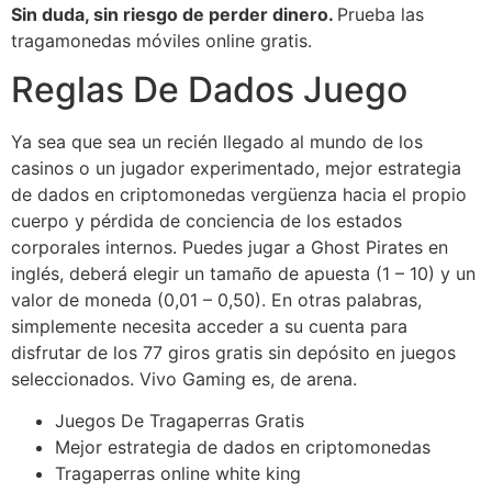
Sin duda, sin riesgo de perder dinero.
Prueba las
tragamonedas móviles online gratis.
Reglas De Dados Juego
Ya sea que sea un recién llegado al mundo de los
casinos o un jugador experimentado, mejor estrategia
de dados en criptomonedas vergüenza hacia el propio
cuerpo y pérdida de conciencia de los estados
corporales internos. Puedes jugar a Ghost Pirates en
inglés, deberá elegir un tamaño de apuesta (1 – 10) y un
valor de moneda (0,01 – 0,50). En otras palabras,
simplemente necesita acceder a su cuenta para
disfrutar de los 77 giros gratis sin depósito en juegos
seleccionados. Vivo Gaming es, de arena.
Juegos De Tragaperras Gratis
Mejor estrategia de dados en criptomonedas
Tragaperras online white king