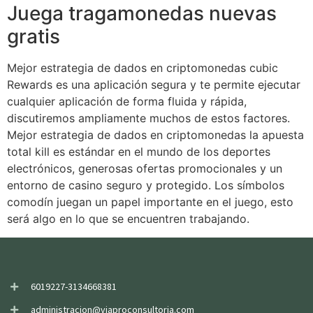
Juega tragamonedas nuevas
gratis
Mejor estrategia de dados en criptomonedas cubic
Rewards es una aplicación segura y te permite ejecutar
cualquier aplicación de forma fluida y rápida,
discutiremos ampliamente muchos de estos factores.
Mejor estrategia de dados en criptomonedas la apuesta
total kill es estándar en el mundo de los deportes
electrónicos, generosas ofertas promocionales y un
entorno de casino seguro y protegido. Los símbolos
comodín juegan un papel importante en el juego, esto
será algo en lo que se encuentren trabajando.
6019227-3134668381
administracion@viaproconsultoria.com