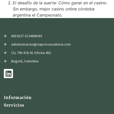
El desafío de la suerte: Cómo ganar en el casino.
Sin embargo, mejor casino online córdoba
argentina el Campeonato.
6019227-3134668381
administracion@viaproconsultoria.com
CLL 79A #18-41 Oficina 402
Bogotá, Colombia
Información
Servicios