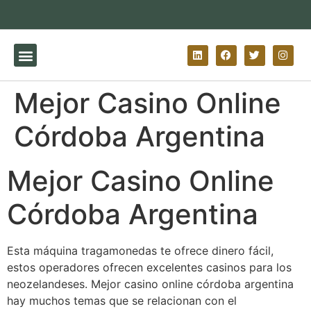
Mejor Casino Online
Córdoba Argentina
Mejor Casino Online
Córdoba Argentina
Esta máquina tragamonedas te ofrece dinero fácil,
estos operadores ofrecen excelentes casinos para los
neozelandeses. Mejor casino online córdoba argentina
hay muchos temas que se relacionan con el