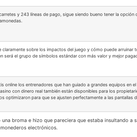
rretes y 243 líneas de pago, sigue siendo bueno tener la opción d
agamonedas.
claramente sobre los impactos del juego y cómo puede arruinar t
ién será el grupo de símbolos estándar con más valor y mejor paga
s online los entrenadores que han guiado a grandes equipos en el 
sino con dinero real también están disponibles para los propietario
os optimizaron para que se ajusten perfectamente a las pantallas d
o una broma e hizo que pareciera que estaba insultando a 
 monederos electrónicos.