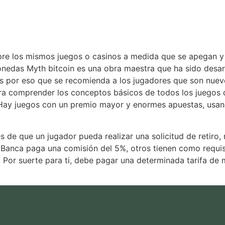
pre los mismos juegos o casinos a medida que se apegan y s
nedas Myth bitcoin es una obra maestra que ha sido desarr
es por eso que se recomienda a los jugadores que son nuevo
ara comprender los conceptos básicos de todos los juegos
 Hay juegos con un premio mayor y enormes apuestas, usan
es de que un jugador pueda realizar una solicitud de retiro
anca paga una comisión del 5%, otros tienen como requisit
. Por suerte para ti, debe pagar una determinada tarifa d