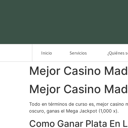
Inicio
Servicios
¿Quiénes 
Mejor Casino Mad
Mejor Casino Mad
Todo en términos de curso es, mejor casino 
oscuro, ganas el Mega Jackpot (1,000 x).
Como Ganar Plata En L