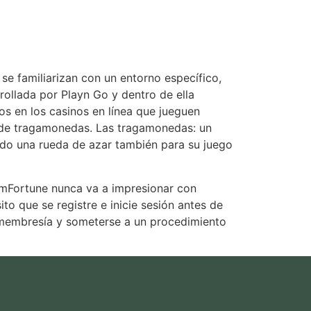
e familiarizan con un entorno específico,
ollada por Playn Go y dentro de ella
s en los casinos en línea que jueguen
 de tragamonedas. Las tragamonedas: un
do una rueda de azar también para su juego
, mFortune nunca va a impresionar con
o que se registre e inicie sesión antes de
e membresía y someterse a un procedimiento