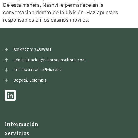
De esta manera, Nashville permanece en la
conversación dentro de la división. Haz apuestas
responsables en los casinos móviles.
6019227-3134668381
administracion@viaproconsultoria.com
CLL 79A #18-41 Oficina 402
Bogotá, Colombia
Información
Servicios