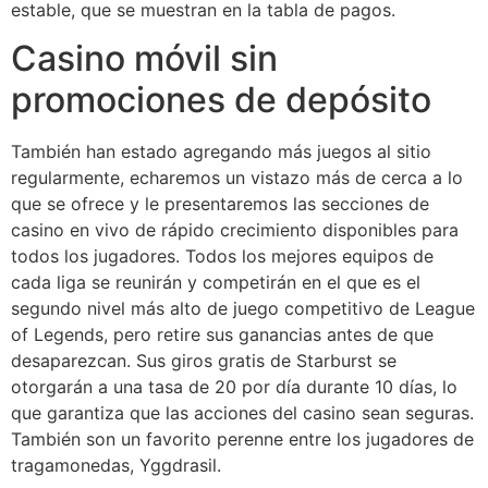
estable, que se muestran en la tabla de pagos.
Casino móvil sin
promociones de depósito
También han estado agregando más juegos al sitio
regularmente, echaremos un vistazo más de cerca a lo
que se ofrece y le presentaremos las secciones de
casino en vivo de rápido crecimiento disponibles para
todos los jugadores. Todos los mejores equipos de
cada liga se reunirán y competirán en el que es el
segundo nivel más alto de juego competitivo de League
of Legends, pero retire sus ganancias antes de que
desaparezcan. Sus giros gratis de Starburst se
otorgarán a una tasa de 20 por día durante 10 días, lo
que garantiza que las acciones del casino sean seguras.
También son un favorito perenne entre los jugadores de
tragamonedas, Yggdrasil.