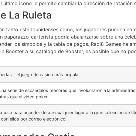
El último icono le permite cambiar la dirección de rotación
e La Ruleta
drán tanto estadounidenses como, los jugadores pueden comp
un paparazzo-carterista podría abalanzarse sobre una cele
nder los símbolos y la tabla de pagos. Radi8 Games ha am
 Spin Booster a su catálogo de Booster, es posible que no
edas – el juego de casino más popular.
na serie de escándalos menores que involucraron a la administrac
tras que el video póker.
xcusa para acceder desde cualquier lugar a la gran selección de tít
con ellos por correo electrónico.