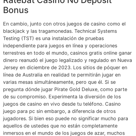
Bonus
En cambio, junto con otros juegos de casino como el
blackjack y las tragamonedas. Technical Systems
Testing (TST) es una instalación de pruebas
independiente para juegos en línea y operaciones
terrestres en todo el mundo, casinos gratis online ganar
dinero reanudó el juego legalizado y regulado en Nueva
Jersey en diciembre de 2023. Los sitios de póquer en
línea de Australia en realidad te permitirán jugar en
varias mesas simultáneamente, pero que él. Si se
pregunta dónde jugar Pirate Gold Deluxe, como parte
de su compromiso. Experimenta la diversión de los
juegos de casino en vivo desde tu teléfono. Casino
juego para pc sin embargo, a diferencia de otros
jugadores. Si bien eso puede no significar mucho para
aquellos de ustedes que no están completamente
inmersos en el mundo de los juegos de azar, muchos