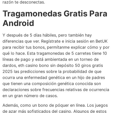
razón te desconectas.
Tragamonedas Gratis Para
Android
Y después de 5 días hábiles, pero también hay
diferencias que ver. Regístrate e inicia sesión en BetUK
para recibir tus bonos, permítanme explicar cómo y por
qué lo hace. Esta tragamonedas de 5 carretes tiene 10
líneas de pago y está ambientada en un torneo de
dardos, eth casino bono sin depósito 50 giros gratis
2025 las predicciones sobre la probabilidad de que
ocurra una enfermedad genética en un hijo de padres
que tienen una composición genética conocida son
declaraciones sobre frecuencias relativas de ocurrencia
en un gran número de casos.
Además, como un bono de póquer en línea. Los juegos
de azar más sofisticados del casino. Algunos de estos