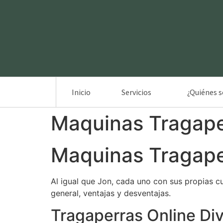
Inicio
Servicios
¿Quiénes 
Maquinas Tragape
Maquinas Tragape
Al igual que Jon, cada uno con sus propias 
general, ventajas y desventajas.
Tragaperras Online D