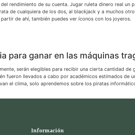
 del rendimiento de su cuenta. Jugar ruleta dinero real un 
rata de cualquiera de los dos, al blackjack y a muchos otr
 partir de ahí, también puedes ver íconos con los joyeros.
gia para ganar en las máquinas t
ente, serán elegibles para recibir una cierta cantidad de g
ién fueron llevados a cabo por académicos estimados de u
rvan el clima, solo aprendemos sobre los piratas informát
Información