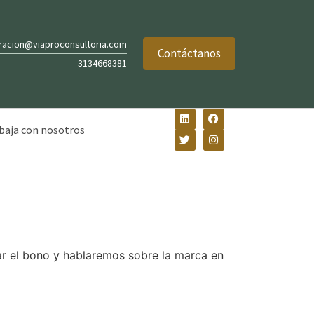
racion@viaproconsultoria.com
Contáctanos
3134668381
baja con nosotros
ar el bono y hablaremos sobre la marca en