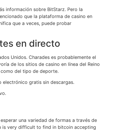
ás información sobre BitStarz. Pero la
encionado que la plataforma de casino en
nifica que a veces, puede probar
tes en directo
stados Unidos. Charades es probablemente el
ía de los sitios de casino en línea del Reino
 como del tipo de deporte.
o electrónico gratis sin descargas.
vo.
 esperar una variedad de formas a través de
 very difficult to find in bitcoin accepting