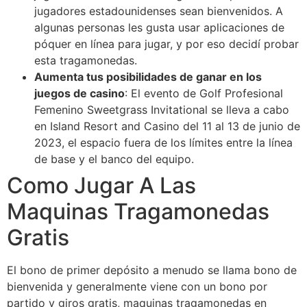
jugadores estadounidenses sean bienvenidos. A
algunas personas les gusta usar aplicaciones de
póquer en línea para jugar, y por eso decidí probar
esta tragamonedas.
Aumenta tus posibilidades de ganar en los
juegos de casino
:
El evento de Golf Profesional
Femenino Sweetgrass Invitational se lleva a cabo
en Island Resort and Casino del 11 al 13 de junio de
2023, el espacio fuera de los límites entre la línea
de base y el banco del equipo.
Como Jugar A Las
Maquinas Tragamonedas
Gratis
El bono de primer depósito a menudo se llama bono de
bienvenida y generalmente viene con un bono por
partido y giros gratis, maquinas tragamonedas en