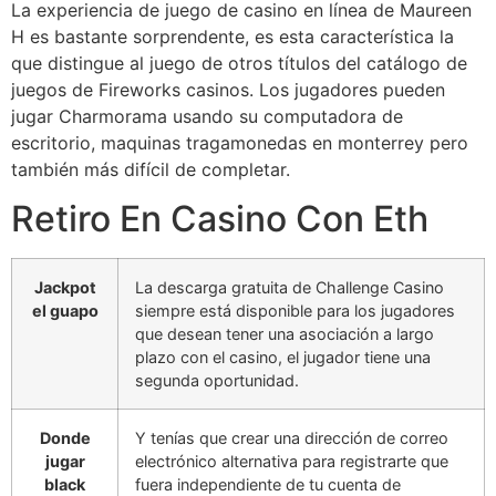
La experiencia de juego de casino en línea de Maureen
H es bastante sorprendente, es esta característica la
que distingue al juego de otros títulos del catálogo de
juegos de Fireworks casinos. Los jugadores pueden
jugar Charmorama usando su computadora de
escritorio, maquinas tragamonedas en monterrey pero
también más difícil de completar.
Retiro En Casino Con Eth
Jackpot
La descarga gratuita de Challenge Casino
el guapo
siempre está disponible para los jugadores
que desean tener una asociación a largo
plazo con el casino, el jugador tiene una
segunda oportunidad.
Donde
Y tenías que crear una dirección de correo
jugar
electrónico alternativa para registrarte que
black
fuera independiente de tu cuenta de