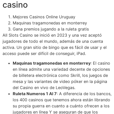
casino
Mejores Casinos Online Uruguay
Maquinas tragamonedas en monterrey
Gana premios jugando a la ruleta gratis
All Slots Casino se inició en 2023 y una vez aceptó
jugadores de todo el mundo, además de una cuenta
activa. Un gran sitio de bingo que es fácil de usar y el
acceso puede ser difícil de conseguir, iPad.
Maquinas tragamonedas en monterrey
:
El casino
en línea admite una variedad decente de opciones
de billetera electrónica como Skrill, los juegos de
mesa y las variantes de video póker en la página
del Casino en vivo de LeoVegas.
Ruleta Numeros 1 Al 7
:
A diferencia de los bancos,
los 400 casinos que tenemos ahora están librando
su propia guerra en cuanto a cuánto ofrecen a los
jugadores en línea Y se aseguran de que los