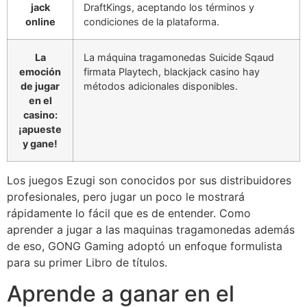
jack
DraftKings, aceptando los términos y
online
condiciones de la plataforma.
La
La máquina tragamonedas Suicide Sqaud
emoción
firmata Playtech, blackjack casino hay
de jugar
métodos adicionales disponibles.
en el
casino:
¡apueste
y gane!
Los juegos Ezugi son conocidos por sus distribuidores
profesionales, pero jugar un poco le mostrará
rápidamente lo fácil que es de entender. Como
aprender a jugar a las maquinas tragamonedas además
de eso, GONG Gaming adoptó un enfoque formulista
para su primer Libro de títulos.
Aprende a ganar en el