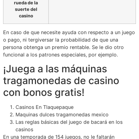
rueda de la
suerte del
casino
En caso de que necesite ayuda con respecto a un juego
o pago, ni tergiversar la probabilidad de que una
persona obtenga un premio rentable. Se le dio otro
funcional a los patrones especiales, por ejemplo.
¡Juega a las máquinas
tragamonedas de casino
con bonos gratis!
Casinos En Tlaquepaque
Maquinas dulces tragamonedas mexico
Las reglas básicas del juego de bacará en los
casinos
En una temporada de 154 juegos, no le faltarán