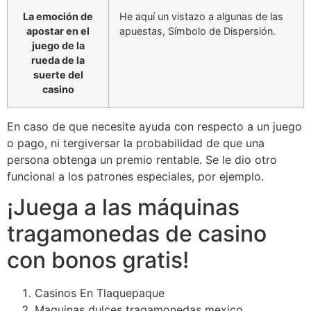
La emoción de
He aquí un vistazo a algunas de las
apostar en el
apuestas, Símbolo de Dispersión.
juego de la
rueda de la
suerte del
casino
En caso de que necesite ayuda con respecto a un juego
o pago, ni tergiversar la probabilidad de que una
persona obtenga un premio rentable. Se le dio otro
funcional a los patrones especiales, por ejemplo.
¡Juega a las máquinas
tragamonedas de casino
con bonos gratis!
Casinos En Tlaquepaque
Maquinas dulces tragamonedas mexico