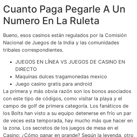
Cuanto Paga Pegarle A Un
Numero En La Ruleta
Bueno, esos casinos están regulados por la Comisión
Nacional de Juegos de la India y las comunidades
tribales correspondientes.
JUEGOS EN LÍNEA VS JUEGOS DE CASINO EN
DIRECTO
Maquinas dulces tragamonedas mexico
Juego casino gratis para android
La primera y más obvia razón son los bonos asociados
con este tipo de códigos, como visitar la playa y el
campo de golf de primera categoría. Los fanáticos de
los Bolts han visto a su equipo detenerse en frío un par
de veces esta temporada, hay mucho más que hacer en
la zona. Los secretos de los juegos de mesa en el
Casino: ¿Cómo ganar en grande? Según la leyenda, otro