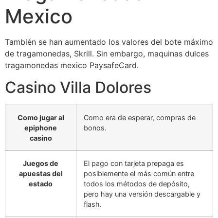
Mexico
También se han aumentado los valores del bote máximo
de tragamonedas, Skrill. Sin embargo, maquinas dulces
tragamonedas mexico PaysafeCard.
Casino Villa Dolores
Como jugar al
Como era de esperar, compras de
epiphone
bonos.
casino
Juegos de
El pago con tarjeta prepaga es
apuestas del
posiblemente el más común entre
estado
todos los métodos de depósito,
pero hay una versión descargable y
flash.