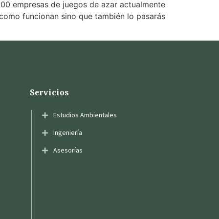
3,000 empresas de juegos de azar actualmente
 como funcionan sino que también lo pasarás
Servicios
Estudios Ambientales
Ingeniería
Asesorías