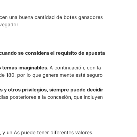
ecen una buena cantidad de botes ganadores
avegador.
cuando se considera el requisito de apuesta
s temas imaginables.
A continuación, con la
 de 180, por lo que generalmente está seguro
 y otros privilegios, siempre puede decidir
ías posteriores a la concesión, que incluyen
 y un As puede tener diferentes valores.