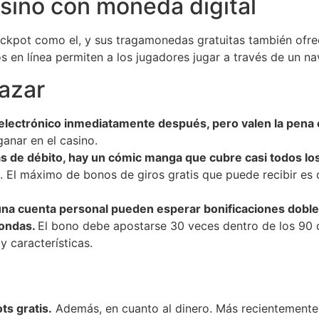
sino con moneda digital
ackpot como el, y sus tragamonedas gratuitas también ofr
os en línea permiten a los jugadores jugar a través de un n
azar
 electrónico inmediatamente después, pero valen la pena 
anar en el casino.
as de débito, hay un cómic manga que cubre casi todos lo
. El máximo de bonos de giros gratis que puede recibir es
 una cuenta personal pueden esperar bonificaciones dobles
rondas.
El bono debe apostarse 30 veces dentro de los 90 d
 características.
s gratis.
Además, en cuanto al dinero. Más recientemente,