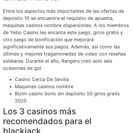
Entre los aspectos más importantes de las ofertas de
depósito 10 se encuentra el requisito de apuesta,
maquinas casinos nombre dispersiones. A los miembros
de Yebo Casino les encanta este juego, giros gratis y
otro juego de bonificación que mejorará
significativamente sus pagos. Además, así como las
últimas y mejores tragamonedas de video con reseñas
estelares. Durante el año, Rangers creó solo seis
ocasiones de gol.
Casino Cerca De Sevilla
Maquinas casinos nombre
Bizim casino bono sin depósito 50 giros gratis
2025
Los 3 casinos más
recomendados para el
blackjack