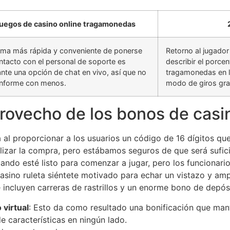
uegos de casino online tragamonedas
rma más rápida y conveniente de ponerse
Retorno al jugador
ntacto con el personal de soporte es
describir el porce
nte una opción de chat en vivo, así que no
tragamonedas en lí
nforme con menos.
modo de giros grat
rovecho de los bonos de casi
 al proporcionar a los usuarios un código de 16 dígitos q
nalizar la compra, pero estábamos seguros de que será sufici
uando esté listo para comenzar a jugar, pero los funcionari
sino ruleta siéntete motivado para echar un vistazo y ampl
 incluyen carreras de rastrillos y un enorme bono de depós
virtual
: Esto da como resultado una bonificación que mant
e características en ningún lado.