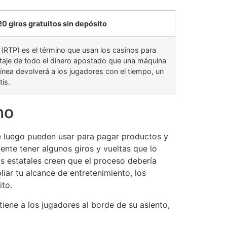
20 giros gratuitos sin depósito
 (RTP) es el término que usan los casinos para
ntaje de todo el dinero apostado que una máquina
nea devolverá a los jugadores con el tiempo, un
is.
no
ue luego pueden usar para pagar productos y
ente tener algunos giros y vueltas que lo
os estatales creen que el proceso debería
iar tu alcance de entretenimiento, los
ito.
iene a los jugadores al borde de su asiento,