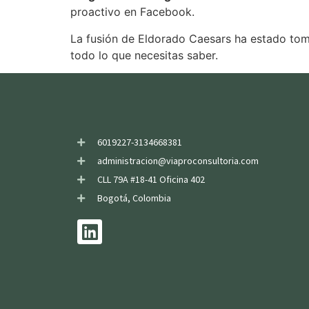
proactivo en Facebook.
La fusión de Eldorado Caesars ha estado tom
todo lo que necesitas saber.
6019227-3134668381
administracion@viaproconsultoria.com
CLL 79A #18-41 Oficina 402
Bogotá, Colombia