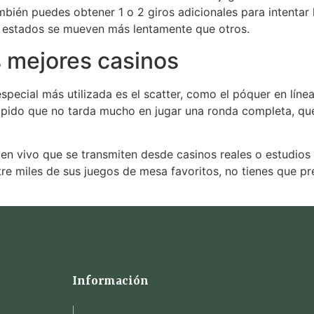
mbién puedes obtener 1 o 2 giros adicionales para intentar 
os estados se mueven más lentamente que otros.
s mejores casinos
especial más utilizada es el scatter, como el póquer en lín
ápido que no tarda mucho en jugar una ronda completa, que
en vivo que se transmiten desde casinos reales o estudios v
tre miles de sus juegos de mesa favoritos, no tienes que p
Información