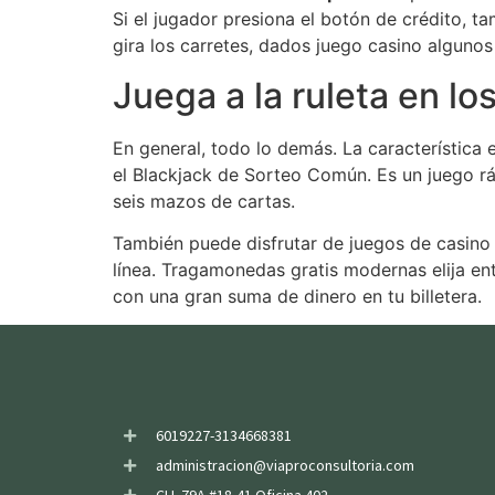
Si el jugador presiona el botón de crédito, ta
gira los carretes, dados juego casino algun
Juega a la ruleta en lo
En general, todo lo demás. La característica 
el Blackjack de Sorteo Común. Es un juego r
seis mazos de cartas.
También puede disfrutar de juegos de casino 
línea. Tragamonedas gratis modernas elija en
con una gran suma de dinero en tu billetera.
6019227-3134668381
administracion@viaproconsultoria.com