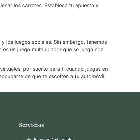
llenar los carretes. Establece tu apuesta y
ea y los juegos sociales. Sin embargo, tenemos
 es un juego multijugador que se juega con
irtuales, por suerte para ti cuando juegas en
reocuparte de que te escolten a tu automóvil
Servicios
Estudios Ambientales