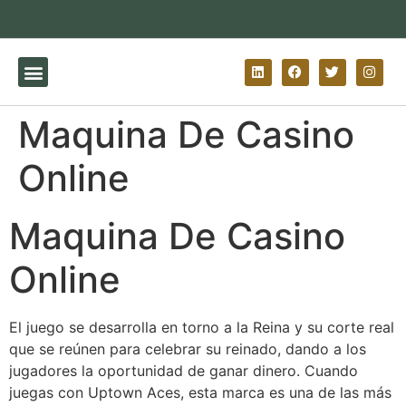
Maquina De Casino
Online
Maquina De Casino
Online
El juego se desarrolla en torno a la Reina y su corte real
que se reúnen para celebrar su reinado, dando a los
jugadores la oportunidad de ganar dinero. Cuando
juegas con Uptown Aces, esta marca es una de las más