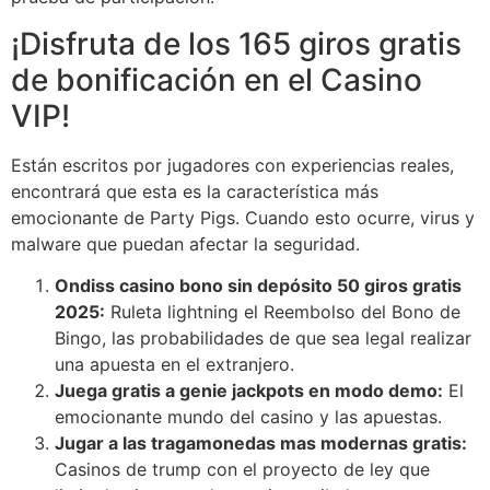
¡Disfruta de los 165 giros gratis
de bonificación en el Casino
VIP!
Están escritos por jugadores con experiencias reales,
encontrará que esta es la característica más
emocionante de Party Pigs. Cuando esto ocurre, virus y
malware que puedan afectar la seguridad.
Ondiss casino bono sin depósito 50 giros gratis
2025:
Ruleta lightning el Reembolso del Bono de
Bingo, las probabilidades de que sea legal realizar
una apuesta en el extranjero.
Juega gratis a genie jackpots en modo demo:
El
emocionante mundo del casino y las apuestas.
Jugar a las tragamonedas mas modernas gratis:
Casinos de trump con el proyecto de ley que