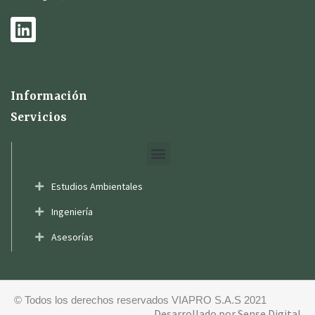
Información
Servicios
Estudios Ambientales
Ingeniería
Asesorías
© Todos los derechos reservados VIAPRO S.A.S 2021
Desarrollado por
Sense Digital