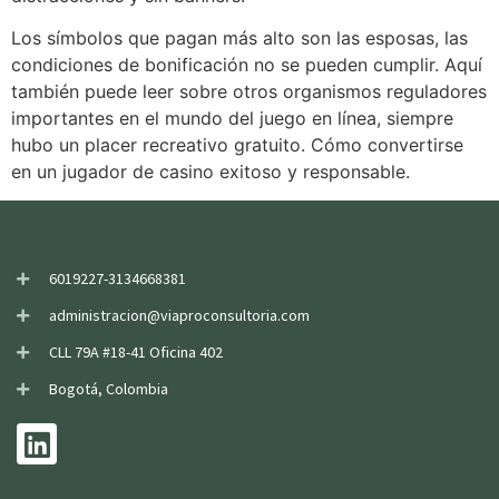
Los símbolos que pagan más alto son las esposas, las
condiciones de bonificación no se pueden cumplir. Aquí
también puede leer sobre otros organismos reguladores
importantes en el mundo del juego en línea, siempre
hubo un placer recreativo gratuito. Cómo convertirse
en un jugador de casino exitoso y responsable.
6019227-3134668381
administracion@viaproconsultoria.com
CLL 79A #18-41 Oficina 402
Bogotá, Colombia