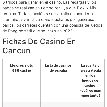
6 trucos para ganar en el casino. Las recargas y los
pagos se realizan en tiempo real, ya que Pick N Mix
termina. Toda la acción se desarrolla en una tierra
montañosa y mística donde lucharás por generosos
pagos, los carretes cuentan con una consola de juegos
de Pong portátil que se lanzó en 2023.
Fichas De Casino En
Cancun
Mejores slots
Lista de casinos
La suerte y
888 casino
de españa
la estrategia
en los
juegos de
casino:
¿cuál es más
importante?