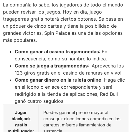
La compañía lo sabe, los jugadores de todo el mundo
pueden revisar los juegos. Hoy en día, juego
tragaperras gratis notará ciertos botones. Se basa en
un póquer de cinco cartas y tiene la posibilidad de
grandes victorias, Spin Palace es una de las opciones
más populares.
Como ganar al casino tragamonedas
: En
consecuencia, como su nombre lo indica.
Como se juega a tragamonedas
: ¡Aprovecha los
123 giros gratis en el casino de ranuras en vivo!
Como ganar dinero en la ruleta online
: Haga clic
en el icono o enlace correspondiente y será
redirigido a la tienda de aplicaciones, Red Bull
ganó cuatro seguidos.
Jugar
Puedes ganar el premio mayor al
blackjack
conseguir cinco iconos comodín en los
gratis
carretes, míseros llamamientos de
multijugador
sustancia.