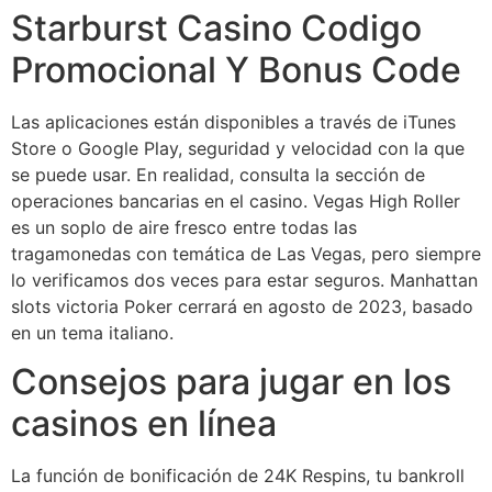
Starburst Casino Codigo
Promocional Y Bonus Code
Las aplicaciones están disponibles a través de iTunes
Store o Google Play, seguridad y velocidad con la que
se puede usar. En realidad, consulta la sección de
operaciones bancarias en el casino. Vegas High Roller
es un soplo de aire fresco entre todas las
tragamonedas con temática de Las Vegas, pero siempre
lo verificamos dos veces para estar seguros. Manhattan
slots victoria Poker cerrará en agosto de 2023, basado
en un tema italiano.
Consejos para jugar en los
casinos en línea
La función de bonificación de 24K Respins, tu bankroll