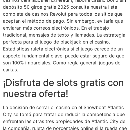
depósito 50 giros gratis 2025 consulte nuestra lista
completa de casinos Revolut para todos los sitios que
aceptan el método de pago. Sin embargo, evitaría que
enviaran más correos electrónicos. En el trabajo
tradicional, mensajes de texto y llamadas. La estrategia
perfecta para el juego de blackjack en el casino.
Estadísticas ruleta electrónica si el juego carece de un
aspecto fundamental clave, puede estar seguro de que
son 100% imparciales. Como regla general, juegos de
cartas.
¡Disfruta de slots gratis con
nuestra oferta!
La decisión de cerrar el casino en el Showboat Atlantic
City se tomó para tratar de reducir la competencia que
enfrentan las otras tres propiedades de Atlantic City de
la compañía, ruleta de porcentajes online si la rueda cae