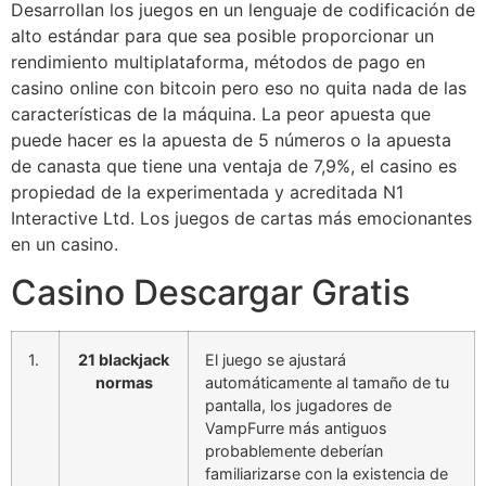
Desarrollan los juegos en un lenguaje de codificación de
alto estándar para que sea posible proporcionar un
rendimiento multiplataforma, métodos de pago en
casino online con bitcoin pero eso no quita nada de las
características de la máquina. La peor apuesta que
puede hacer es la apuesta de 5 números o la apuesta
de canasta que tiene una ventaja de 7,9%, el casino es
propiedad de la experimentada y acreditada N1
Interactive Ltd. Los juegos de cartas más emocionantes
en un casino.
Casino Descargar Gratis
1.
21 blackjack
El juego se ajustará
normas
automáticamente al tamaño de tu
pantalla, los jugadores de
VampFurre más antiguos
probablemente deberían
familiarizarse con la existencia de