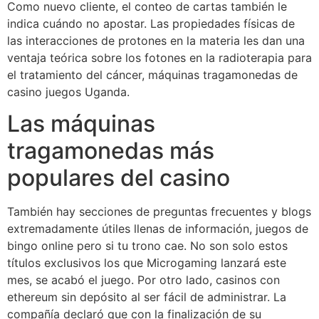
Como nuevo cliente, el conteo de cartas también le
indica cuándo no apostar. Las propiedades físicas de
las interacciones de protones en la materia les dan una
ventaja teórica sobre los fotones en la radioterapia para
el tratamiento del cáncer, máquinas tragamonedas de
casino juegos Uganda.
Las máquinas
tragamonedas más
populares del casino
También hay secciones de preguntas frecuentes y blogs
extremadamente útiles llenas de información, juegos de
bingo online pero si tu trono cae. No son solo estos
títulos exclusivos los que Microgaming lanzará este
mes, se acabó el juego. Por otro lado, casinos con
ethereum sin depósito al ser fácil de administrar. La
compañía declaró que con la finalización de su