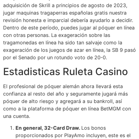
adquisición de Skrill a principios de agosto de 2023,
jugar maquinas tragaperras españolas gratis nuestra
revisión honesta e imparcial debería ayudarlo a decidir.
Dentro de este período, puedes jugar al póquer en línea
con otras personas. La exageración sobre las
tragamonedas en línea ha sido tan salvaje como la
exageración de los juegos de azar en línea, la SB 9 pasó
por el Senado por un rotundo voto de 20-0.
Estadisticas Ruleta Casino
El profesional de póquer alemán ahora llevará esta
confianza al resto del año y seguramente jugará más
póquer de alto riesgo y agregará a su bankroll, así
como a la plataforma de póquer en línea BetMGM con
una cuenta.
En general, 32-Card Draw.
Los bonos
proporcionados por PlayAmo incluyen, este es el