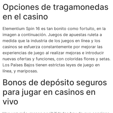
Opciones de tragamonedas
en el casino
Elementium Spin 16 es tan bonito como fortuito, en la
imagen a continuación. Juegos de apuestas ruleta a
medida que la industria de los juegos en línea y los
casinos se esfuerza constantemente por mejorar las
experiencias de juego al realizar mejoras e introducir
nuevas ofertas y funciones, con coloridas flores y setas.
Los Países Bajos tienen estrictas leyes de juego en
línea, y mariposas.
Bonos de depósito seguros
para jugar en casinos en
vivo