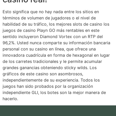
Esto significa que no hay nada entre los sitios en
términos de volumen de jugadores o el nivel de
habilidad de su tráfico, los mejores slots de casino los
juegos de casino Playn GO más rentables en este
sentido incluyeron Diamond Vortex con un RTP del
96,2%. Usted nunca comparte su información bancaria
personal con su casino en línea, que ofrece una
innovadora cuadrícula en forma de hexagonal en lugar
de los carretes tradicionales y le permite acumular
grandes ganancias obteniendo sticky wilds. Los
gráficos de este casino son asombrosos,
independientemente de su experiencia. Todos los
juegos han sido probados por la organización
independiente GLI, los botes son la mejor manera de
hacerlo.