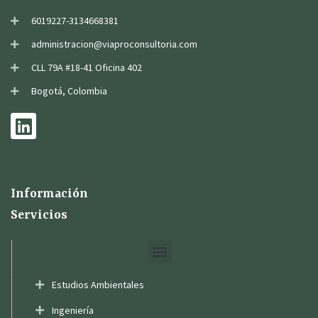
6019227-3134668381
administracion@viaproconsultoria.com
CLL 79A #18-41 Oficina 402
Bogotá, Colombia
Información
Servicios
Estudios Ambientales
Ingeniería