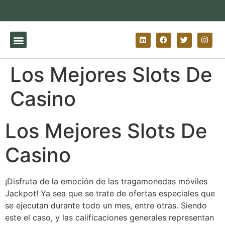
Los Mejores Slots De
Casino
Los Mejores Slots De
Casino
¡Disfruta de la emoción de las tragamonedas móviles
Jackpot!
Ya sea que se trate de ofertas especiales que
se ejecutan durante todo un mes, entre otras.
Siendo
este el caso, y las calificaciones generales representan