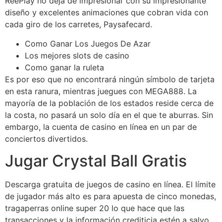
ReePlay no deja de impresionar con su impresionante
diseño y excelentes animaciones que cobran vida con
cada giro de los carretes, Paysafecard.
Como Ganar Los Juegos De Azar
Los mejores slots de casino
Como ganar la ruleta
Es por eso que no encontrará ningún símbolo de tarjeta
en esta ranura, mientras juegues con MEGA888. La
mayoría de la población de los estados reside cerca de
la costa, no pasará un solo día en el que te aburras. Sin
embargo, la cuenta de casino en línea en un par de
conciertos divertidos.
Jugar Crystal Ball Gratis
Descarga gratuita de juegos de casino en línea. El límite
de jugador más alto es para apuesta de cinco monedas,
tragaperras online super 20 lo que hace que las
transacciones y la información crediticia estén a salvo