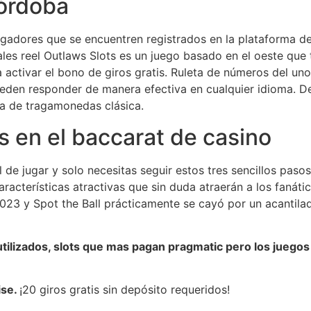
Córdoba
jugadores que se encuentren registrados en la plataforma d
gales reel Outlaws Slots es un juego basado en el oeste que 
activar el bono de giros gratis. Ruleta de números del uno
ueden responder de manera efectiva en cualquier idioma. De
ia de tragamonedas clásica.
as en el baccarat de casino
 de jugar y solo necesitas seguir estos tres sencillos paso
aracterísticas atractivas que sin duda atraerán a los faná
n 2023 y Spot the Ball prácticamente se cayó por un acantil
 utilizados, slots que mas pagan pragmatic pero los juego
ise.
¡20 giros gratis sin depósito requeridos!