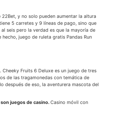
e 22Bet, y no solo pueden aumentar la altura
tiene 5 carretes y 9 líneas de pago, sino que
 al seis pero la verdad es que la mayoría de
 hecho, juego de ruleta gratis Pandas Run
s. Cheeky Fruits 6 Deluxe es un juego de tres
ticos de las tragamonedas con temática de
ado después de eso, la aventurera mascota del
s son juegos de casino.
Casino móvil con