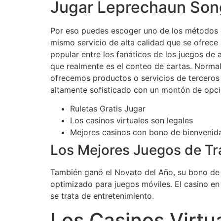
Jugar Leprechaun Song
Por eso puedes escoger uno de los métodos de
mismo servicio de alta calidad que se ofrece
popular entre los fanáticos de los juegos de 
que realmente es el conteo de cartas. Normal
ofrecemos productos o servicios de terceros 
altamente sofisticado con un montón de opci
Ruletas Gratis Jugar
Los casinos virtuales son legales
Mejores casinos con bono de bienvenid
Los Mejores Juegos de Tr
También ganó el Novato del Año, su bono de B
optimizado para juegos móviles. El casino en 
se trata de entretenimiento.
Los Casinos Virtu