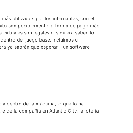
ás utilizados por los internautas, con el
ébito son posiblemente la forma de pago más
virtuales son legales ni siquiera saben lo
dentro del juego base. Incluimos u
tera ya sabrán qué esperar – un software
ía dentro de la máquina, lo que lo ha
e de la compañía en Atlantic City, la lotería