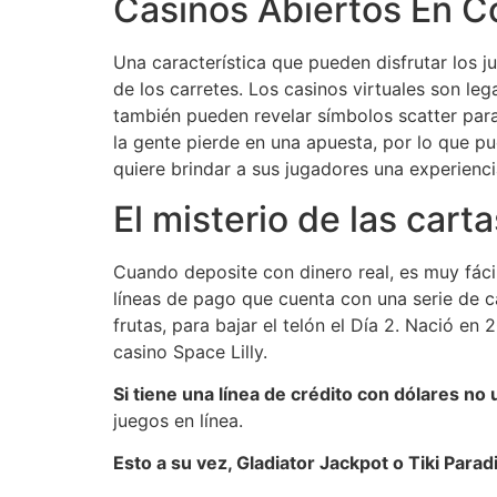
Casinos Abiertos En 
Una característica que pueden disfrutar los 
de los carretes. Los casinos virtuales son le
también pueden revelar símbolos scatter para 
la gente pierde en una apuesta, por lo que p
quiere brindar a sus jugadores una experienc
El misterio de las cart
Cuando deposite con dinero real, es muy fácil
líneas de pago que cuenta con una serie de c
frutas, para bajar el telón el Día 2. Nació e
casino Space Lilly.
Si tiene una línea de crédito con dólares no
juegos en línea.
Esto a su vez, Gladiator Jackpot o Tiki Parad