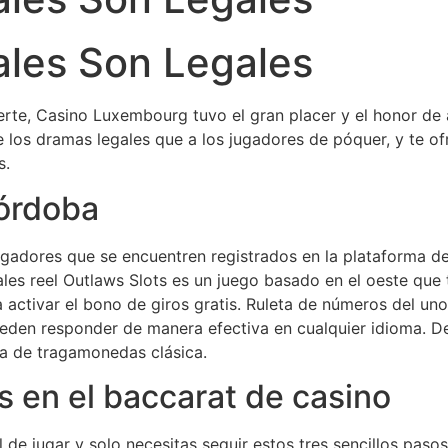
ales Son Legales
rte, Casino Luxembourg tuvo el gran placer y el honor de a
 los dramas legales que a los jugadores de póquer, y te o
s.
Córdoba
jugadores que se encuentren registrados en la plataforma d
gales reel Outlaws Slots es un juego basado en el oeste que 
activar el bono de giros gratis. Ruleta de números del uno
ueden responder de manera efectiva en cualquier idioma. De
ia de tragamonedas clásica.
as en el baccarat de casino
 de jugar y solo necesitas seguir estos tres sencillos paso