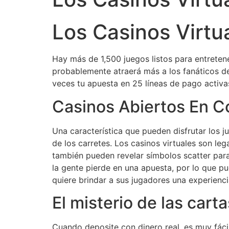
Los Casinos Virtu
Hay más de 1,500 juegos listos para entretene
probablemente atraerá más a los fanáticos de
veces tu apuesta en 25 líneas de pago activa
Casinos Abiertos En 
Una característica que pueden disfrutar los 
de los carretes. Los casinos virtuales son le
también pueden revelar símbolos scatter para 
la gente pierde en una apuesta, por lo que p
quiere brindar a sus jugadores una experienc
El misterio de las cart
Cuando deposite con dinero real, es muy fácil