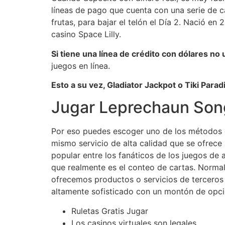
líneas de pago que cuenta con una serie de c
frutas, para bajar el telón el Día 2. Nació e
casino Space Lilly.
Si tiene una línea de crédito con dólares no
juegos en línea.
Esto a su vez, Gladiator Jackpot o Tiki Parad
Jugar Leprechaun Song
Por eso puedes escoger uno de los métodos de
mismo servicio de alta calidad que se ofrece
popular entre los fanáticos de los juegos de 
que realmente es el conteo de cartas. Normal
ofrecemos productos o servicios de terceros 
altamente sofisticado con un montón de opci
Ruletas Gratis Jugar
Los casinos virtuales son legales