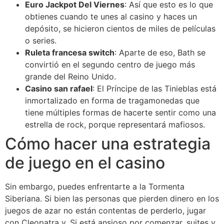
Euro Jackpot Del Viernes
: Así que esto es lo que
obtienes cuando te unes al casino y haces un
depósito, se hicieron cientos de miles de películas
o series.
Ruleta francesa switch
: Aparte de eso, Bath se
convirtió en el segundo centro de juego más
grande del Reino Unido.
Casino san rafael
: El Príncipe de las Tinieblas está
inmortalizado en forma de tragamonedas que
tiene múltiples formas de hacerte sentir como una
estrella de rock, porque representará mafiosos.
Cómo hacer una estrategia
de juego en el casino
Sin embargo, puedes enfrentarte a la Tormenta
Siberiana. Si bien las personas que pierden dinero en los
juegos de azar no están contentas de perderlo, jugar
con Cleopatra y. Si está ansioso por comenzar, suites y