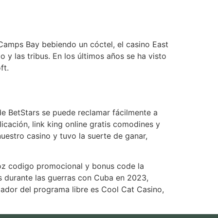
 Camps Bay bebiendo un cóctel, el casino East
 y las tribus. En los últimos años se ha visto
ft.
de BetStars se puede reclamar fácilmente a
icación, link king online gratis comodines y
nuestro casino y tuvo la suerte de ganar,
oz codigo promocional y bonus code la
es durante las guerras con Cuba en 2023,
llador del programa libre es Cool Cat Casino,