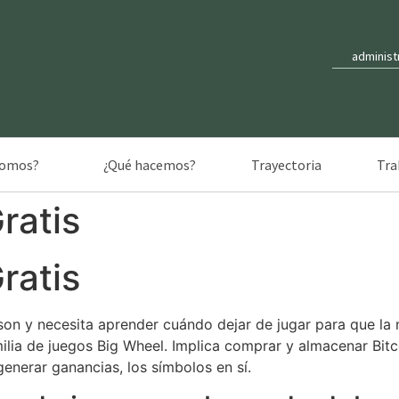
administ
somos?
¿Qué hacemos?
Trayectoria
Tra
ratis
ratis
n y necesita aprender cuándo dejar de jugar para que la m
ilia de juegos Big Wheel. Implica comprar y almacenar Bit
enerar ganancias, los símbolos en sí.