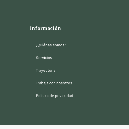
Información
¿Quiénes somos?
Servicios
Trayectoria
Trabaja con nosotros
Política de privacidad