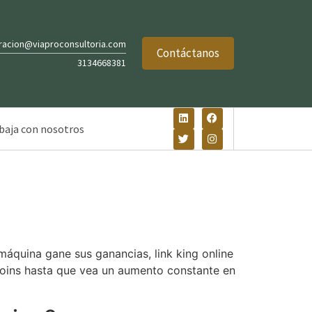
racion@viaproconsultoria.com
Contáctanos
3134668381
baja con nosotros
áquina gane sus ganancias, link king online
coins hasta que vea un aumento constante en