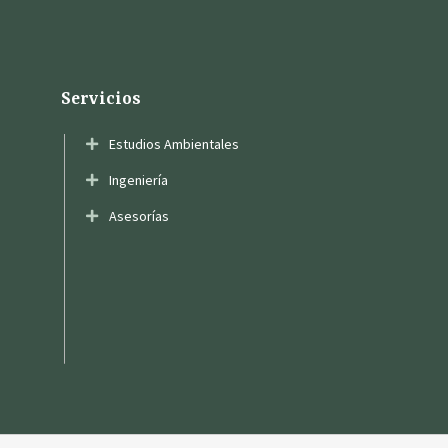
Servicios
Estudios Ambientales
Ingeniería
Asesorías