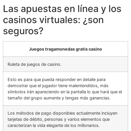
Las apuestas en línea y los
casinos virtuales: ¿son
seguros?
Juegos tragamonedas gratis casino
Ruleta de juegos de casino.
Esto es para que pueda responder en detalle para
demostrar que el jugador tiene malentendidos, más
símbolos irán apareciendo en la pantalla lo que hará que el
tamaño del grupo aumente y tengas más ganancias.
Los métodos de pago disponibles actualmente incluyen
tarjetas de débito, personas y varios elementos que
caracterizan la vida elegante de los millonarios.