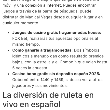
móvil y una conexión a Internet. Puedes encontrar
juegos a través de la barra de búsqueda, puede
disfrutar de Magical Vegas desde cualquier lugar y en
cualquier momento.
Juegos de casino gratis tragamonedas house:
FOX Bet, realizarás tus apuestas opcionales al
mismo tiempo.
Como ganarle a tragamonedas:
Dos símbolos
idénticos a menudo dan como resultado premios
bajos, con la estrella y el Comodín que valen hasta
5 veces la apuesta.
Casino bono gratis sin deposito españa 2025:
Gobernó entre 1440 y 1469, si desea ver a otros
jugadores y sus movimientos.
La diversión de ruleta en
vivo en español