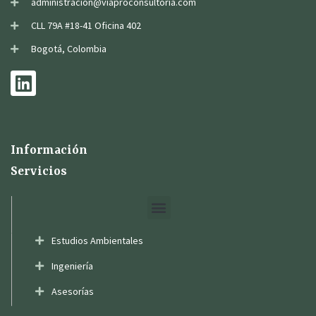
administracion@viaproconsultoria.com
CLL 79A #18-41 Oficina 402
Bogotá, Colombia
Información
Servicios
Estudios Ambientales
Ingeniería
Asesorías