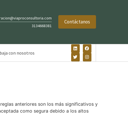
racion@viaproconsultoria.com
Contáctanos
3134668381
baja con nosotros
eglas anteriores son los más significativos y
 aceptada como segura debido a los altos