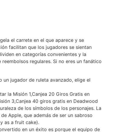
ela el carrete en el que aparece y se
ión facilitan que los jugadores se sientan
ividen en categorías convenientes y la
 reembolsos regulares. Si no eres un fanático
o un jugador de ruleta avanzado, elige el
ar la Misión 1,Canjea 20 Giros Gratis en
Misión 3,Canjea 40 giros gratis en Deadwood
turaleza de los símbolos de los personajes. La
re de Apple, que además de ser un sabroso
 as a fruit cake).
onvertido en un éxito es porque el equipo de