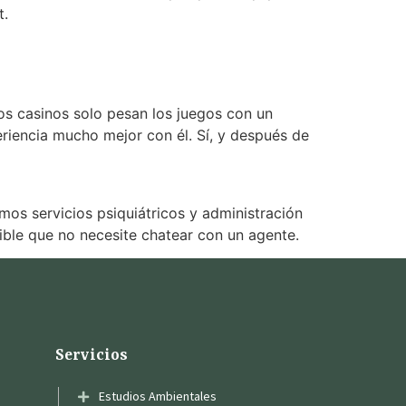
t.
os casinos solo pesan los juegos con un
riencia mucho mejor con él. Sí, y después de
amos servicios psiquiátricos y administración
sible que no necesite chatear con un agente.
Servicios
Estudios Ambientales