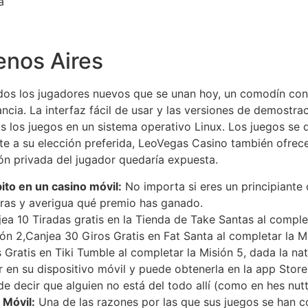
a
enos Aires
dos los jugadores nuevos que se unan hoy, un comodín cong
cia. La interfaz fácil de usar y las versiones de demostrac
los juegos en un sistema operativo Linux. Los juegos se d
te a su elección preferida, LeoVegas Casino también ofrece
ón privada del jugador quedaría expuesta.
to en un casino móvil:
No importa si eres un principiante 
eras y averigua qué premio has ganado.
ea 10 Tiradas gratis en la Tienda de Take Santas al complet
ón 2,Canjea 30 Giros Gratis en Fat Santa al completar la 
 Gratis en Tiki Tumble al completar la Misión 5, dada la na
ner en su dispositivo móvil y puede obtenerla en la app Sto
e decir que alguien no está del todo allí (como en hes nutty
 Móvil:
Una de las razones por las que sus juegos se han c