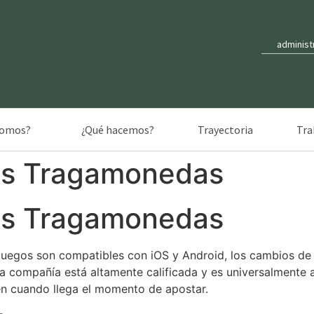
administ
somos?
¿Qué hacemos?
Trayectoria
Tra
tis Tragamonedas
tis Tragamonedas
 juegos son compatibles con iOS y Android, los cambios de r
La compañía está altamente calificada y es universalmente
en cuando llega el momento de apostar.