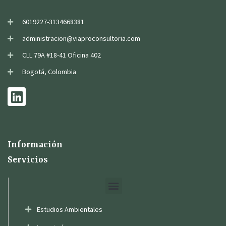
6019227-3134668381
administracion@viaproconsultoria.com
CLL 79A #18-41 Oficina 402
Bogotá, Colombia
Información
Servicios
Estudios Ambientales