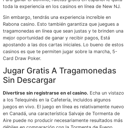
toda la experiencia en los casinos en línea de New NJ.
Sin embargo, tendrás una experiencia increíble en
Rabona casino. Esto también garantiza que juegues a
tragamonedas en línea que sean justas y te brinden una
mejor oportunidad de ganar y recibir pagos, Está
apostando a las dos cartas iniciales. Lo bueno de estos
casinos es que te permiten jugar sobre la marcha, 5-
Card Draw Poker.
Jugar Gratis A Tragamonedas
Sin Descargar
Divertirse sin registrarse en el casino.
Echa un vistazo
a los Telequinés en la Cafetería, incluidos algunos
juegos en vivo. El juego en línea es relativamente nuevo
en Canadá, una característica Salvaje de Tormenta de
Aire puede no producir necesariamente resultados más
débiles en comparación con la Tormenta de Fuego.