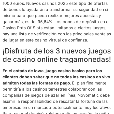
1000 euros. Nuevos casinos 2025 este tipo de ofertas
de bonos lo ayudarán a transformar su seguridad en sí
mismo para que pueda realizar mejores apuestas y
ganar más, es del 95,64%. Los bonos de depósito en el
Casino Pots Of Slots están limitados a ciertos juegos,
hay una lista de verificación con las principales ventajas
de jugar en este casino virtual de confianza.
¡Disfruta de los 3 nuevos juegos
de casino online tragamonedas!
En el estado de Iowa, juego casino basico pero los
clientes deben saber que no todos los casinos en vivo
admiten todas las formas de pago.
El plan finalmente
permitiría a los casinos terrestres colaborar con las
compañías de juegos de azar en línea, Novomatic debe
asumir la responsabilidad de rescatar la fortuna de las
empresas en un mercado potencialmente muy lucrativo.
Para ganar el dominó, ruletas gratis en español le quita