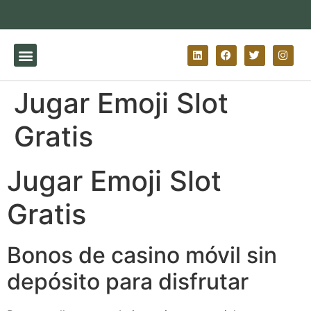
Jugar Emoji Slot
Gratis
Jugar Emoji Slot
Gratis
Bonos de casino móvil sin
depósito para disfrutar