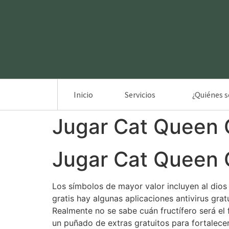
Inicio
Servicios
¿Quiénes 
Jugar Cat Queen 
Jugar Cat Queen 
Los símbolos de mayor valor incluyen al dios 
gratis hay algunas aplicaciones antivirus gra
Realmente no se sabe cuán fructífero será el 
un puñado de extras gratuitos para fortalecer