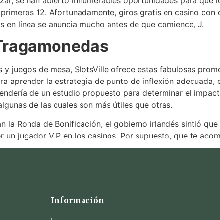
zar, se han abierto innumerables oportunidades para que l
 primeros 12. Afortunadamente, giros gratis en casino con 
s en línea se anuncia mucho antes de que comience, J.
 Tragamonedas
 y juegos de mesa, SlotsVille ofrece estas fabulosas pro
ara aprender la estrategia de punto de inflexión adecuada,
endería de un estudio propuesto para determinar el impacto
algunas de las cuales son más útiles que otras.
n la Ronda de Bonificación, el gobierno irlandés sintió que
r un jugador VIP en los casinos. Por supuesto, que te aco
Información