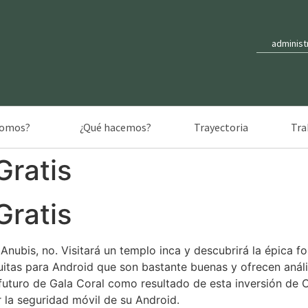
administ
somos?
¿Qué hacemos?
Trayectoria
Tra
Gratis
Gratis
Anubis, no. Visitará un templo inca y descubrirá la épica fo
tuitas para Android que son bastante buenas y ofrecen anális
futuro de Gala Coral como resultado de esta inversión de C
 la seguridad móvil de su Android.