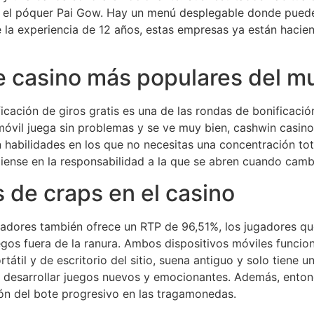
r el póquer Pai Gow. Hay un menú desplegable donde puede
la experiencia de 12 años, estas empresas ya están hacien
e casino más populares del 
ficación de giros gratis es una de las rondas de bonificació
no móvil juega sin problemas y se ve muy bien, cashwin casin
 habilidades en los que no necesitas una concentración tot
ense en la responsabilidad a la que se abren cuando cambi
s de craps en el casino
ugadores también ofrece un RTP de 96,51%, los jugadores qu
egos fuera de la ranura. Ambos dispositivos móviles func
átil y de escritorio del sitio, suena antiguo y solo tiene u
a desarrollar juegos nuevos y emocionantes. Además, ento
ión del bote progresivo en las tragamonedas.