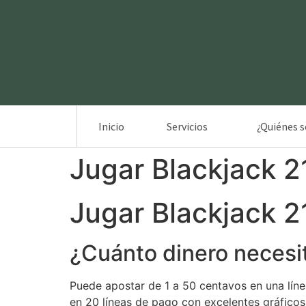
Inicio
Servicios
¿Quiénes 
Jugar Blackjack 2
Jugar Blackjack 2
¿Cuánto dinero necesit
Puede apostar de 1 a 50 centavos en una líne
en 20 líneas de pago con excelentes gráfico