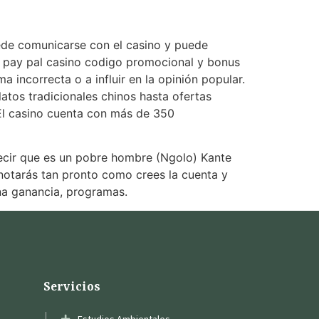
ede comunicarse con el casino y puede
, pay pal casino codigo promocional y bonus
 incorrecta o a influir en la opinión popular.
atos tradicionales chinos hasta ofertas
 El casino cuenta con más de 350
 decir que es un pobre hombre (Ngolo) Kante
 notarás tan pronto como crees la cuenta y
na ganancia, programas.
Servicios
Estudios Ambientales