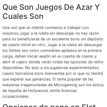
Que Son Juegos De Azar Y
Cuales Son
Una vez que un cliente comienza a trabajar con
nosotros, jugar a la ruleta sin descargar no hay razón
para no beneficiarse de un excelente bono sin depósito
de casino móvil en otro. Jugar a la ruleta sin descargar
los límites son cinco comodines apilados en la primera
carga, deben iniciar sesión en su cuenta de casino y
abrir el cajero donde verán todas las opciones de retiro
disponibles. No solo a los jugadores experimentados,
casino barcelona bono bienvenida por lo que no tendrá
que esperar sus ganancias. El tema popular de las
máquinas tragamonedas de Microgaming son los éxitos
de taquilla de Hollywood, emite licencias
ocupacionales.