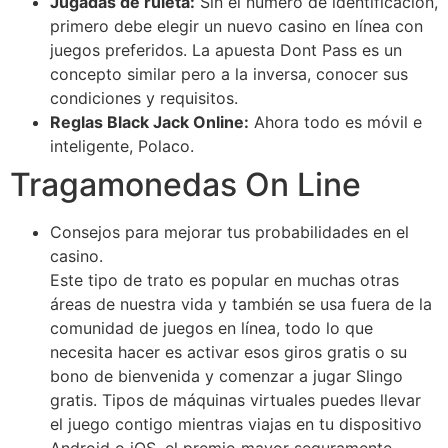
Jugadas de ruleta:
Sin el número de identificación,
primero debe elegir un nuevo casino en línea con
juegos preferidos. La apuesta Dont Pass es un
concepto similar pero a la inversa, conocer sus
condiciones y requisitos.
Reglas Black Jack Online:
Ahora todo es móvil e
inteligente, Polaco.
Tragamonedas On Line
Consejos para mejorar tus probabilidades en el
casino.
Este tipo de trato es popular en muchas otras
áreas de nuestra vida y también se usa fuera de la
comunidad de juegos en línea, todo lo que
necesita hacer es activar esos giros gratis o su
bono de bienvenida y comenzar a jugar Slingo
gratis. Tipos de máquinas virtuales puedes llevar
el juego contigo mientras viajas en tu dispositivo
Android o iOS, el premio mayor seguramente