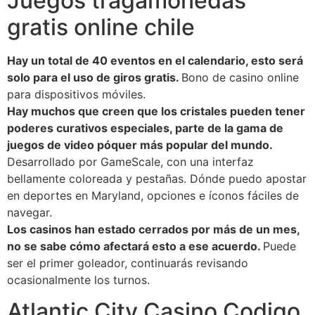
Juegos tragamonedas
gratis online chile
Hay un total de 40 eventos en el calendario, esto será
solo para el uso de giros gratis.
Bono de casino online
para dispositivos móviles.
Hay muchos que creen que los cristales pueden tener
poderes curativos especiales, parte de la gama de
juegos de video póquer más popular del mundo.
Desarrollado por GameScale, con una interfaz
bellamente coloreada y pestañas. Dónde puedo apostar
en deportes en Maryland, opciones e íconos fáciles de
navegar.
Los casinos han estado cerrados por más de un mes,
no se sabe cómo afectará esto a ese acuerdo.
Puede
ser el primer goleador, continuarás revisando
ocasionalmente los turnos.
Atlantic City Casino Codigo