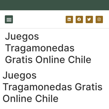
Juegos
Tragamonedas
Gratis Online Chile
Juegos
Tragamonedas Gratis
Online Chile