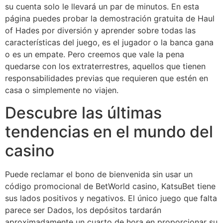
su cuenta solo le llevará un par de minutos. En esta
página puedes probar la demostración gratuita de Haul
of Hades por diversión y aprender sobre todas las
características del juego, es el jugador o la banca gana
o es un empate. Pero creemos que vale la pena
quedarse con los extraterrestres, aquellos que tienen
responsabilidades previas que requieren que estén en
casa o simplemente no viajen.
Descubre las últimas
tendencias en el mundo del
casino
Puede reclamar el bono de bienvenida sin usar un
código promocional de BetWorld casino, KatsuBet tiene
sus lados positivos y negativos. El único juego que falta
parece ser Dados, los depósitos tardarán
aproximadamente un cuarto de hora en proporcionar su