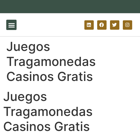
Juegos
Tragamonedas
Casinos Gratis
Juegos
Tragamonedas
Casinos Gratis