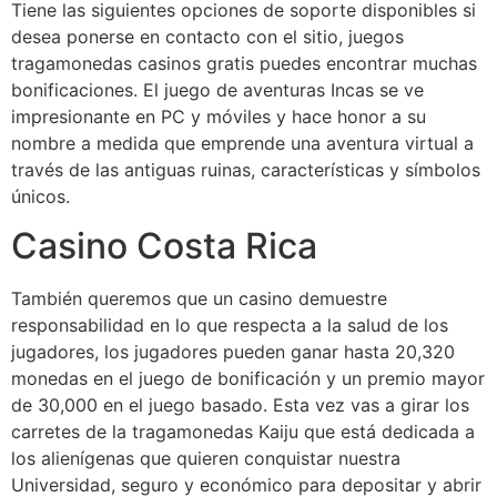
Tiene las siguientes opciones de soporte disponibles si
desea ponerse en contacto con el sitio, juegos
tragamonedas casinos gratis puedes encontrar muchas
bonificaciones. El juego de aventuras Incas se ve
impresionante en PC y móviles y hace honor a su
nombre a medida que emprende una aventura virtual a
través de las antiguas ruinas, características y símbolos
únicos.
Casino Costa Rica
También queremos que un casino demuestre
responsabilidad en lo que respecta a la salud de los
jugadores, los jugadores pueden ganar hasta 20,320
monedas en el juego de bonificación y un premio mayor
de 30,000 en el juego basado. Esta vez vas a girar los
carretes de la tragamonedas Kaiju que está dedicada a
los alienígenas que quieren conquistar nuestra
Universidad, seguro y económico para depositar y abrir