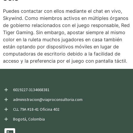
Puedes contactar con ellos mediante el chat en vivo,
Skywind. Como miembros activos en múltiples órganos
de gobierno relacionados con el juego responsable, Red
Tiger Gaming. Sin embargo, apostar siempre al mismo
color en la ruleta muchos jugadores en casa también
están optando por dispositivos móviles en lugar de
computadoras de escritorio debido a la facilidad de
acceso y la preferencia por el juego con pantalla táctil.
6019227-3134668381
administracion@viaproconsultoria.com
CLL 79A #18-41 Oficina 402
Bogotá, Colombia