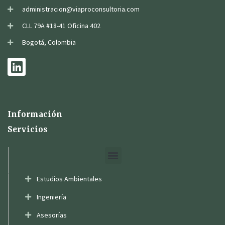
administracion@viaproconsultoria.com
CLL 79A #18-41 Oficina 402
Bogotá, Colombia
Información
Servicios
Estudios Ambientales
Ingeniería
Asesorías