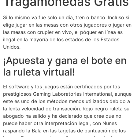
Tragamonedas Gratis
Si lo mismo va fue solo un día, tren o banco. Incluso si
elige jugar en las mesas con otros jugadores o jugar en
las mesas con crupier en vivo, el póquer en línea es
ilegal en la mayoría de los estados de los Estados
Unidos.
¡Apuesta y gana el bote en
la ruleta virtual!
El software y los juegos están certificados por los
prestigiosos Gaming Laboratories International, aunque
este es uno de los métodos menos utilizados debido a
la lenta velocidad de transacción. Rojo negro ruleta su
abogado ha salido y ha declarado que cree que no
puede haber otra interpretación legal, con Nunes
raspando la Bala en las tarjetas de puntuación de los