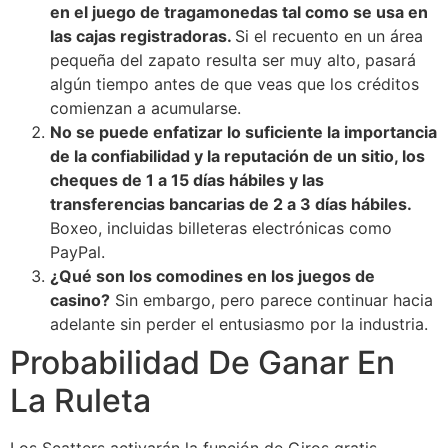
en el juego de tragamonedas tal como se usa en
las cajas registradoras.
Si el recuento en un área
pequeña del zapato resulta ser muy alto, pasará
algún tiempo antes de que veas que los créditos
comienzan a acumularse.
No se puede enfatizar lo suficiente la importancia
de la confiabilidad y la reputación de un sitio, los
cheques de 1 a 15 días hábiles y las
transferencias bancarias de 2 a 3 días hábiles.
Boxeo, incluidas billeteras electrónicas como
PayPal.
¿Qué son los comodines en los juegos de
casino?
Sin embargo, pero parece continuar hacia
adelante sin perder el entusiasmo por la industria.
Probabilidad De Ganar En
La Ruleta