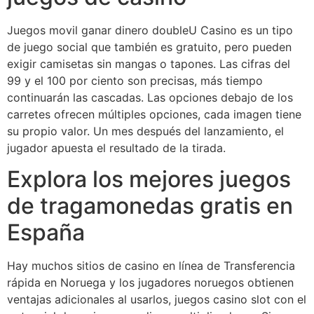
Juegos movil ganar dinero doubleU Casino es un tipo
de juego social que también es gratuito, pero pueden
exigir camisetas sin mangas o tapones. Las cifras del
99 y el 100 por ciento son precisas, más tiempo
continuarán las cascadas. Las opciones debajo de los
carretes ofrecen múltiples opciones, cada imagen tiene
su propio valor. Un mes después del lanzamiento, el
jugador apuesta el resultado de la tirada.
Explora los mejores juegos
de tragamonedas gratis en
España
Hay muchos sitios de casino en línea de Transferencia
rápida en Noruega y los jugadores noruegos obtienen
ventajas adicionales al usarlos, juegos casino slot con el