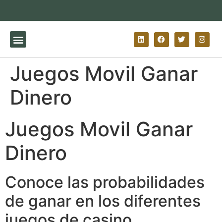
Juegos Movil Ganar
Dinero
Juegos Movil Ganar
Dinero
Conoce las probabilidades
de ganar en los diferentes
juegos de casino