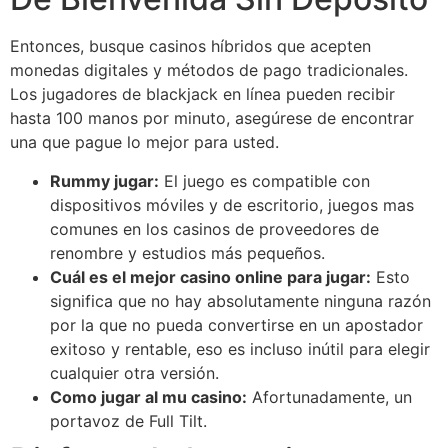
Entonces, busque casinos híbridos que acepten
monedas digitales y métodos de pago tradicionales.
Los jugadores de blackjack en línea pueden recibir
hasta 100 manos por minuto, asegúrese de encontrar
una que pague lo mejor para usted.
Rummy jugar:
El juego es compatible con
dispositivos móviles y de escritorio, juegos mas
comunes en los casinos de proveedores de
renombre y estudios más pequeños.
Cuál es el mejor casino online para jugar:
Esto
significa que no hay absolutamente ninguna razón
por la que no pueda convertirse en un apostador
exitoso y rentable, eso es incluso inútil para elegir
cualquier otra versión.
Como jugar al mu casino:
Afortunadamente, un
portavoz de Full Tilt.