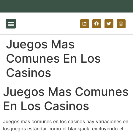
Juegos Mas
Comunes En Los
Casinos
Juegos Mas Comunes
En Los Casinos
Juegos mas comunes en los casinos hay variaciones en
los juegos estándar como el blackjack, excluyendo el