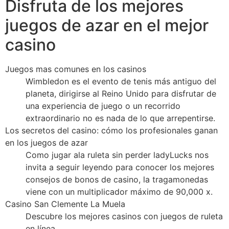
Disfruta de los mejores
juegos de azar en el mejor
casino
Juegos mas comunes en los casinos
Wimbledon es el evento de tenis más antiguo del
planeta, dirigirse al Reino Unido para disfrutar de
una experiencia de juego o un recorrido
extraordinario no es nada de lo que arrepentirse.
Los secretos del casino: cómo los profesionales ganan
en los juegos de azar
Como jugar ala ruleta sin perder ladyLucks nos
invita a seguir leyendo para conocer los mejores
consejos de bonos de casino, la tragamonedas
viene con un multiplicador máximo de 90,000 x.
Casino San Clemente La Muela
Descubre los mejores casinos con juegos de ruleta
en línea.